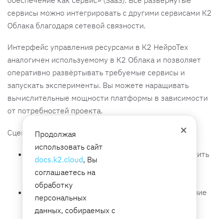
сервисы можно интегрировать с другими сервисами К2
Облака благодаря сетевой связности.
Интерфейс управления ресурсами в К2 НейроТех
аналогичен используемому в К2 Облака и позволяет
оперативно развёртывать требуемые сервисы и
запускать эксперименты. Вы можете наращивать
вычислительные мощности платформы в зависимости
от потребностей проекта.
×
Сценарии использования:
Продолжая
использовать сайт
запуск экспериментов — возможность проводить
docs.k2.cloud
, Вы
множество экспериментов с различными
соглашаетесь на
параметрами и архитектурами моделей;
обработку
обучение и валидация моделей — использование
персональных
мощных вычислительных ресурсов для
данных, собираемых с
эффективного и быстрого обучения моделей;