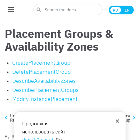
RU
EN
Placement Groups &
Availability Zones
CreatePlacementGroup
DeletePlacementGroup
DescribeAvailabilityZones
DescribePlacementGroups
ModifyInstancePlacement
Назад
Вперёд
×
ResetNetworkInterfaceAttribute
CreatePlacementGroup
Продолжая
использовать сайт
By JSC K2 Integration
docs.k2.cloud
, Вы