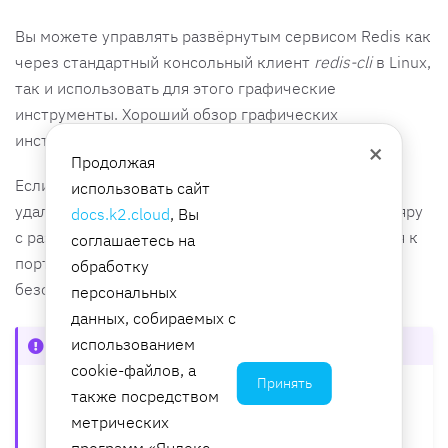
Вы можете управлять развёрнутым сервисом Redis как
через стандартный консольный клиент
redis-cli
в Linux,
так и использовать для этого графические
инструменты. Хороший обзор графических
инструментов можно найти
в блоге
.
×
Продолжая
Если вы хотите подключиться к сервису Redis
использовать сайт
удалённо, не забудьте назначить Elastic IP экземпляру
docs.k2.cloud
, Вы
с развёрнутым сервисом и разрешить подключения к
соглашаетесь на
портам
в соответствующей группе
tcp/6379-6380
обработку
безопасности.
персональных
данных, собираемых с
использованием
Важно
cookie-файлов, а
Принять
Будьте осторожны, открывая доступ к Redis
также посредством
из интернета. Рекомендуем ограничить
метрических
доступ конкретными IP-адресами, а также