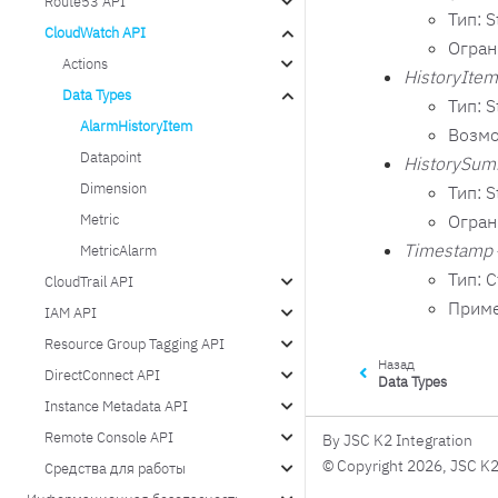
Route53 API
Тип: S
CloudWatch API
Огран
Actions
HistoryIte
Data Types
Тип: S
AlarmHistoryItem
Возмо
Datapoint
HistorySum
Dimension
Тип: S
Огран
Metric
Timestamp
MetricAlarm
Тип: 
CloudTrail API
Приме
IAM API
Resource Group Tagging API
Назад
DirectConnect API
Data Types
Instance Metadata API
Remote Console API
By JSC K2 Integration
© Copyright 2026, JSC K2
Средства для работы