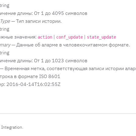
tring
ичение длины: От 1 до 4095 символов
mType
— Тип записи истории.
tring
жные значения:
|
|
action
conf_update
state_update
mary
— Данные об аларме в человекочитаемом формате.
tring
ичение длины: От 1 до 1023 символов
— Временная метка, соответствующая записи истории алар
Строка в формате ISO 8601
р: 2016-04-14T16:02:55Z
 Integration.