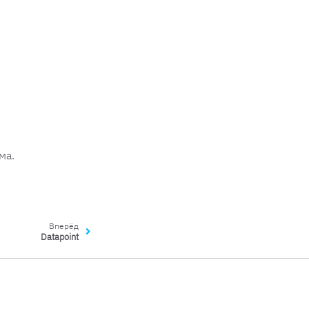
ма.
Вперёд
Datapoint