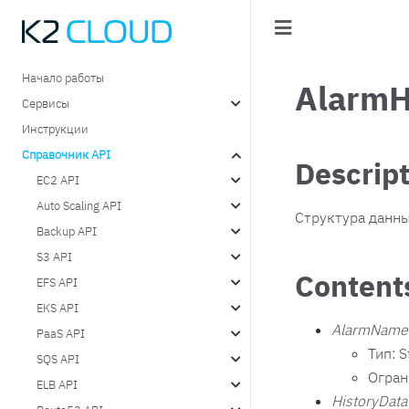
Начало работы
AlarmH
Сервисы
Инструкции
Справочник API
Descrip
EC2 API
Auto Scaling API
Структура данны
Backup API
S3 API
Content
EFS API
EKS API
AlarmName
PaaS API
Тип: S
SQS API
Огран
ELB API
HistoryData