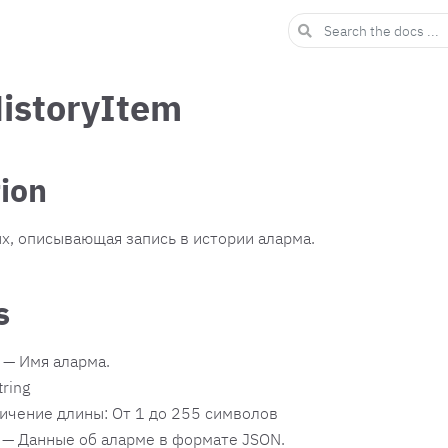
istoryItem
tion
х, описывающая запись в истории аларма.
s
— Имя аларма.
tring
ичение длины: От 1 до 255 символов
— Данные об аларме в формате JSON.