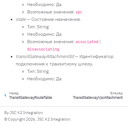
Необходимо: Да
Возможные значения:
vpc
state
— Состояние назначения.
Тип: String
Необходимо: Да
Возможные значения:
|
associated
disassociating
transitGatewayAttachmentId
— Идентификатор
подключения к транзитному шлюзу.
Тип: String
Необходимо: Да
Назад
Вперёд
TransitGatewayRouteTable
TransitGatewayVpcAttachment
By JSC K2 Integration
© Copyright 2026, JSC K2 Integration.