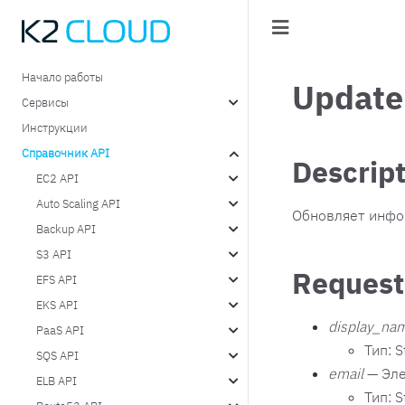
Начало работы
Update
Сервисы
Инструкции
Справочник API
Descrip
EC2 API
Auto Scaling API
Обновляет инфо
Backup API
S3 API
Request
EFS API
EKS API
display_na
PaaS API
Тип: S
SQS API
email
— Эле
ELB API
Тип: S