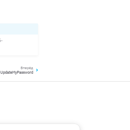
б-
Вперёд
UpdateMyPassword