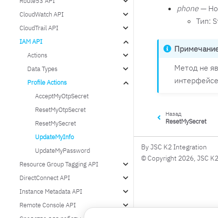
Route53 API
phone
— Но
CloudWatch API
Тип: S
CloudTrail API
IAM API
Примечани
Actions
Метод не яв
Data Types
интерфейсе
Profile Actions
AcceptMyOtpSecret
ResetMyOtpSecret
Назад
ResetMySecret
ResetMySecret
UpdateMyInfo
By JSC K2 Integration
UpdateMyPassword
© Copyright 2026, JSC K2
Resource Group Tagging API
DirectConnect API
Instance Metadata API
Remote Console API