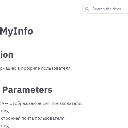
MyInfo
tion
рмацию в профиле пользователя.
 Parameters
me
— Отображаемое имя пользователя.
tring
ктронная почта пользователя.
tring