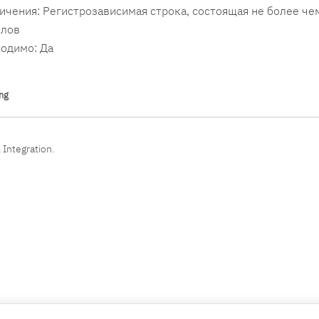
ичения: Регистрозависимая строка, состоящая не более чем
олов
одимо: Да
ng
 Integration.