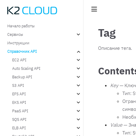
Начало работы
Tag
Сервисы
Инструкции
Описание тега.
Справочник API
EC2 API
Content
Auto Scaling API
Backup API
Key
— Ключ
S3 API
Тип: S
EFS API
Огран
EKS API
симво
PaaS API
Необх
SQS API
Value
— Зна
ELB API
Тип: S