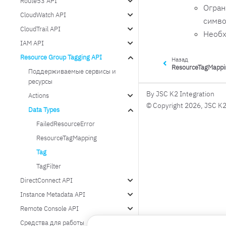
Route53 API
Огран
CloudWatch API
симв
CloudTrail API
Необх
IAM API
Resource Group Tagging API
Назад
ResourceTagMappi
Поддерживаемые сервисы и
ресурсы
By JSC K2 Integration
Actions
© Copyright 2026, JSC K2
Data Types
FailedResourceError
ResourceTagMapping
Tag
TagFilter
DirectConnect API
Instance Metadata API
Remote Console API
Средства для работы