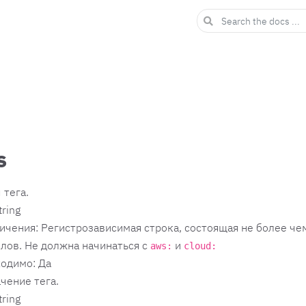
s
 тега.
tring
ичения: Регистрозависимая строка, состоящая не более чем
лов. Не должна начинаться с
и
aws:
cloud:
одимо: Да
чение тега.
tring