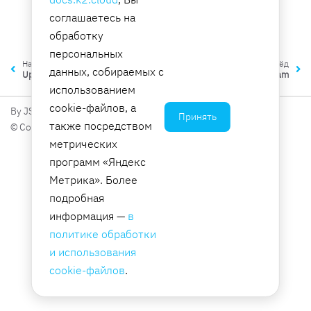
Тип: Array of strings
соглашаетесь на
Необходимо: Нет
обработку
персональных
Назад
Вперёд
данных, собираемых с
Update
UpdateParam
использованием
cookie-файлов, а
By JSC K2 Integration
Принять
также посредством
© Copyright 2026, JSC K2 Integration.
метрических
программ «Яндекс
Метрика». Более
подробная
информация —
в
политике обработки
и использования
cookie-файлов
.