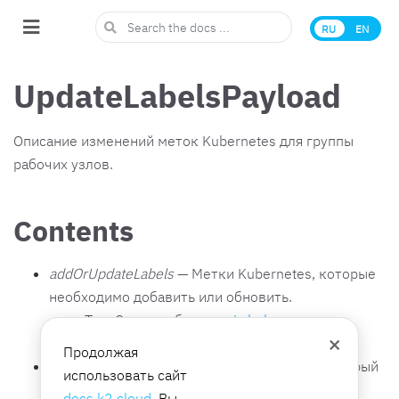
RU
EN
UpdateLabelsPayload
Описание изменений меток Kubernetes для группы
рабочих узлов.
Contents
addOrUpdateLabels
— Метки Kubernetes, которые
необходимо добавить или обновить.
Тип: Список объектов
Label
×
Необходимо: Нет
Продолжая
removeLabels
— Ключ метки Kubernetes, который
использовать сайт
необходимо удалить.
docs.k2.cloud
, Вы