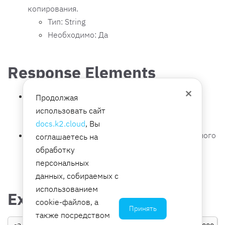
копирования.
Тип: String
Необходимо: Да
Response Elements
×
BackupPlanArn
— Amazon Resource Name (ARN)
Продолжая
плана резервного копирования.
использовать сайт
Тип: String
docs.k2.cloud
, Вы
BackupPlanId
— Идентификатор плана резервного
соглашаетесь на
копирования.
обработку
Тип: String
персональных
данных, собираемых с
использованием
Examples
cookie-файлов, а
Принять
также посредством