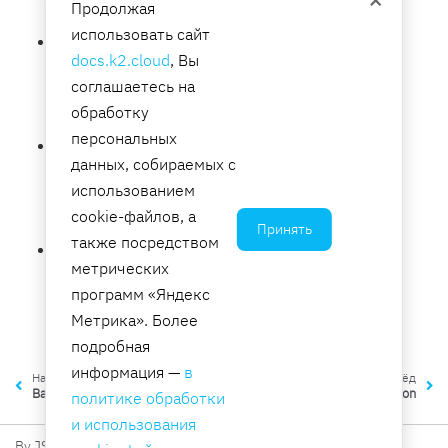
Продолжая
Необходимо: Да
использовать сайт
CheckDate
— Время последней проверки
docs.k2.cloud
, Вы
целостности хранилища резервных копий.
соглашаетесь на
Тип: Timestamp
обработку
Необходимо: Нет
персональных
CreationDate
— Время создания хранилища
данных, собираемых с
резервных копий.
использованием
Тип: Timestamp
cookie-файлов, а
Необходимо: Да
Принять
также посредством
NumberOfRecoveryPoints
— Количество
метрических
резервных копий в хранилище.
программ «Яндекс
Тип: Integer
Метрика». Более
Необходимо: Да
подробная
информация —
в
Назад
Вперёд
BackupSelectionListMember
Configuration
политике обработки
и использования
By JSC K2 Integration