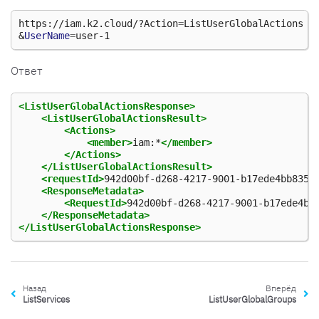
https://iam.k2.cloud/?Action
=
&
UserName
=
Ответ
<ListUserGlobalActionsResponse>
<ListUserGlobalActionsResult>
<Actions>
<member>
iam:*
</member>
</Actions>
</ListUserGlobalActionsResult>
<requestId>
942d00bf-d268-4217-9001-b17ede4bb835
<
<ResponseMetadata>
<RequestId>
942d00bf-d268-4217-9001-b17ede4bb
</ResponseMetadata>
</ListUserGlobalActionsResponse>
Назад
Вперёд
ListServices
ListUserGlobalGroups